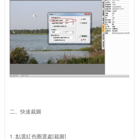
二、快速裁圖
1. 點選紅色圈選處[裁圖]