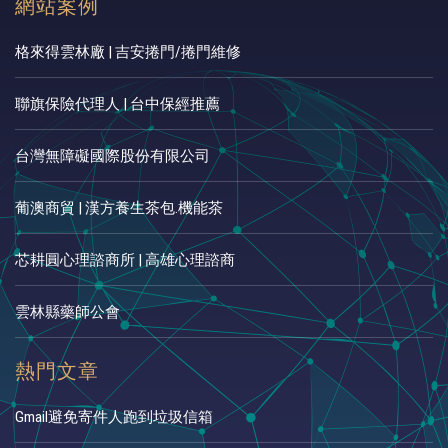
網站案例
格來得雲林廠 | 吉安捲門/捲門維修
聯旗保險代理人 | 台中保經推薦
台灣無障礙國際股份有限公司
葡澳商貿 | 漢方養生茶包.機能茶
芯耕圓心理諮商所 | 高雄心理諮商
雲林縣藥師公會
熱門文章
Gmail避免寄件人跑到垃圾信箱