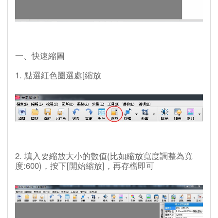
一、快速縮圖
1. 點選紅色圈選處[縮放
2. 填入要縮放大小的數值(比如縮放寬度調整為寬
度:600)，按下[開始縮放]，再存檔即可