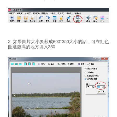
2. 如果圖片大小要裁成600*350大小的話，可在紅色
圈選處高的地方填入350