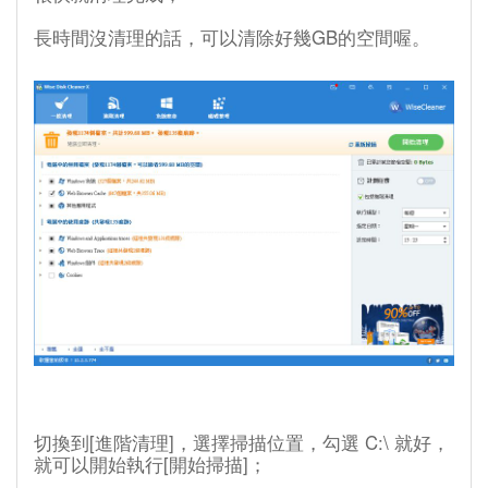
長時間沒清理的話，可以清除好幾GB的空間喔。
切換到[進階清理]，選擇掃描位置，勾選 C:\ 就好，
就可以開始執行[開始掃描]；