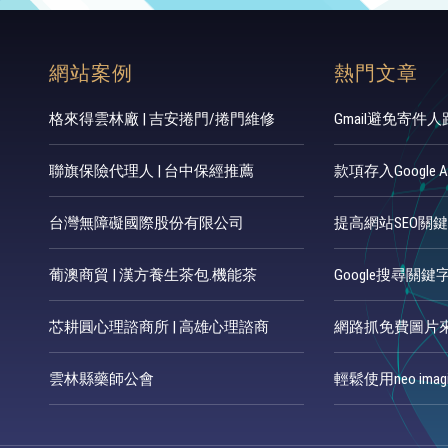
網站案例
熱門文章
格來得雲林廠 | 吉安捲門/捲門維修
Gmail避免寄件
聯旗保險代理人 | 台中保經推薦
款項存入Google 
台灣無障礙國際股份有限公司
提高網站SEO關
葡澳商貿 | 漢方養生茶包.機能茶
Google搜尋關
芯耕圓心理諮商所 | 高雄心理諮商
網路抓免費圖片
雲林縣藥師公會
輕鬆使用neo im