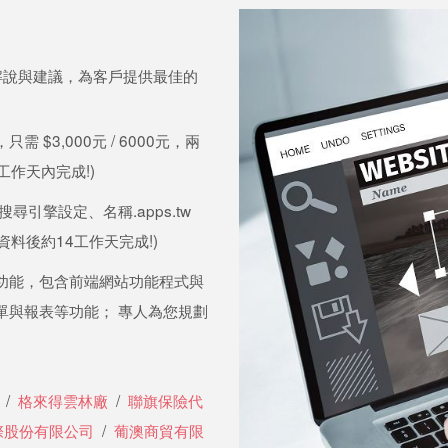
劃解說與建議，為客戶提供最佳的
$3,000元 / 6000元，兩
工作天內完成!)
尋引擎設定、名稱.apps.tw
整資料後約14工作天完成!)
功能，包含前端網站功能程式與
單與報表等功能； 專人為您規劃
/
格來得雲林廠
/
聯旗保險代
際股份有限公司
/
葡澳商貿有限