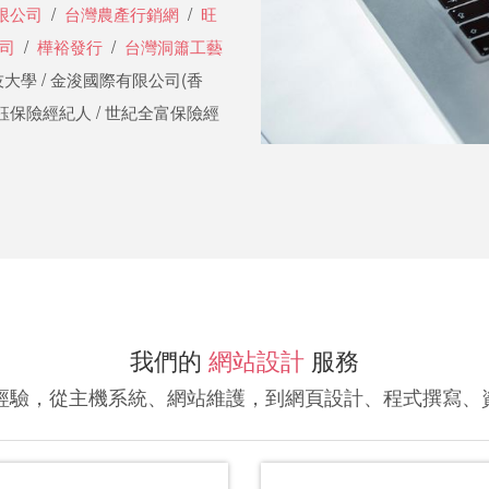
限公司
/
台灣農產行銷網
/
旺
司
/
樺裕發行
/
台灣洞簫工藝
大學 / 金浚國際有限公司(香
 宏鈺保險經紀人 / 世紀全富保險經
我們的
網站設計
服務
的經驗，從主機系統、網站維護，到網頁設計、程式撰寫、