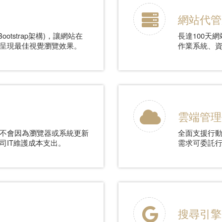
網站代管
otstrap架構)，讓網站在
長達100天
呈現最佳視覺瀏覽效果。
作業系統、
雲端管理
不會因為瀏覽器或系統更新
全面支援行
司IT維護成本支出。
需求可委託
搜尋引擎