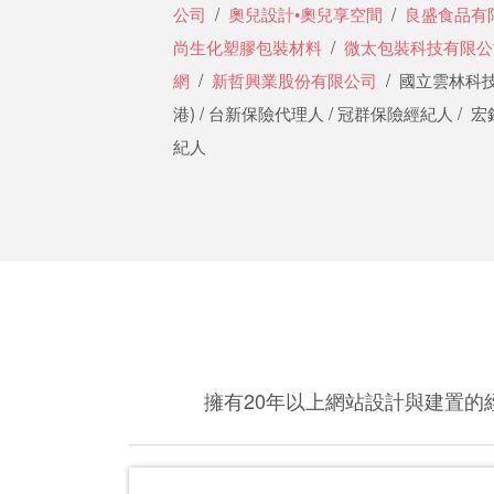
公司
/
奧兒設計•奧兒享空間
/
良盛食品有
尚生化塑膠包裝材料
/
微太包裝科技有限公
網
/
新哲興業股份有限公司
/ 國立雲林科技
港) / 台新保險代理人 / 冠群保險經紀人 /
紀人
擁有20年以上網站設計與建置