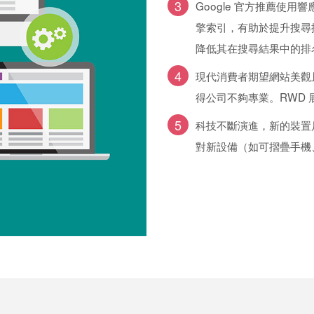
3
Google 官方推薦使
擎索引，有助於提升搜尋排
降低其在搜尋結果中的排
4
現代消費者期望網站美觀
得公司不夠專業。RWD
5
科技不斷演進，新的裝置
對新設備（如可摺疊手機