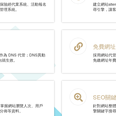
保險經代業系統、活動報名
建立網站sit
管理系統。
尋引擎，讓
免費網址
務商作為 DNS 代管；DNS異動
採用網站代
內就生效。
免繳網址年
SEO關
s，讓您掌握網站瀏覽人次、用戶
針對網站整體
分佈等資料。
擎關鍵字搜