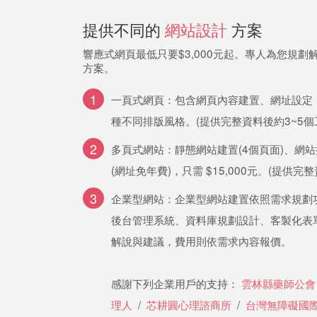
提供不同的
網站設計
方案
響應式網頁最低只要$3,000元起。專人為您規
方案。
1
一頁式網頁：包含網頁內容建置、網址設定，只需 
種不同排版風格。(提供完整資料後約3~5個
2
多頁式網站：靜態網站建置(4個頁面)、網站搜
(網址免年費)，只需 $15,000元。(提供完
3
企業型網站：企業型網站建置依照需求規劃
後台管理系統、資料庫規劃設計、客製化表
解說與建議，費用則依需求內容報價。
感謝下列企業用戶的支持：
雲林縣藥師公會
理人
/
芯耕圓心理諮商所
/
台灣無障礙國