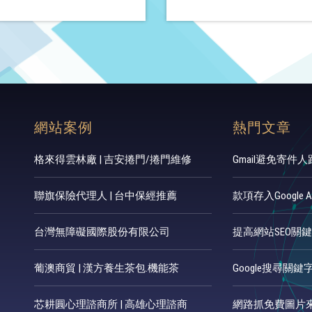
網站案例
熱門文章
格來得雲林廠 | 吉安捲門/捲門維修
Gmail避免寄件
聯旗保險代理人 | 台中保經推薦
款項存入Google 
台灣無障礙國際股份有限公司
提高網站SEO關
葡澳商貿 | 漢方養生茶包.機能茶
Google搜尋關
芯耕圓心理諮商所 | 高雄心理諮商
網路抓免費圖片